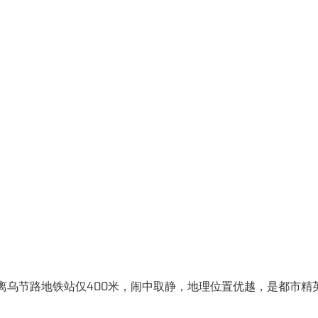
离乌节路地铁站仅400米，闹中取静，地理位置优越，是都市精英